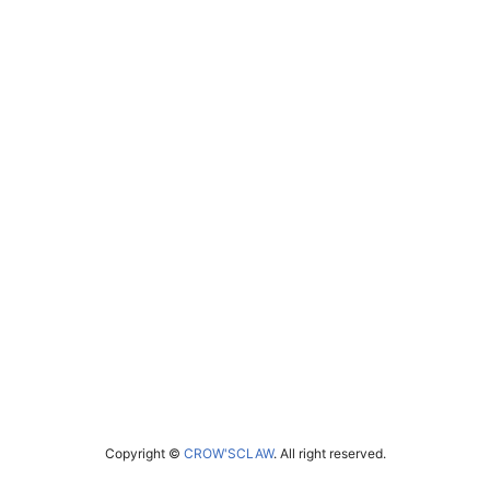
Copyright ©
CROW'SCLAW
. All right reserved.