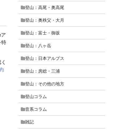
登山：高尾・奥高尾
登山：奥秩父・大月
登山：富士・御坂
eア
を特
登山：八ヶ岳
登山：日本アルプス
認く
約
登山：房総・三浦
登山：その他の地方
登山コラム
音系コラム
雑記