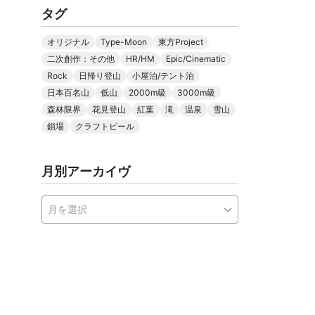
タグ
オリジナル
Type-Moon
東方Project
二次創作：その他
HR/HM
Epic/Cinematic
Rock
日帰り登山
小屋泊/テント泊
日本百名山
低山
2000m級
3000m級
森林限界
花見登山
紅葉
滝
温泉
雪山
鎖場
クラフトビール
月別アーカイヴ