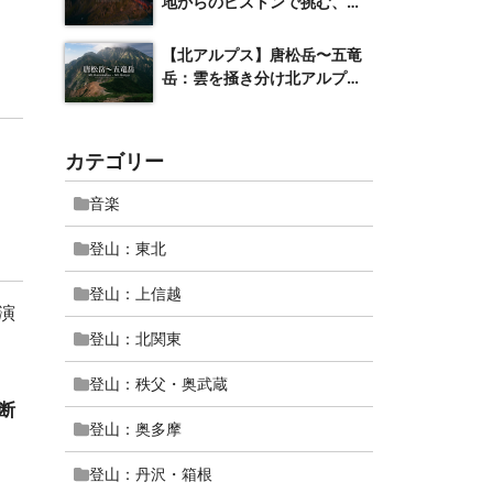
地からのピストンで挑む、一
万尺の名峰
【北アルプス】唐松岳〜五竜
岳：雲を掻き分け北アルプス
屈指の絶景へ
カテゴリー
音楽
登山：東北
登山：上信越
演
登山：北関東
登山：秩父・奥武蔵
断
登山：奥多摩
登山：丹沢・箱根