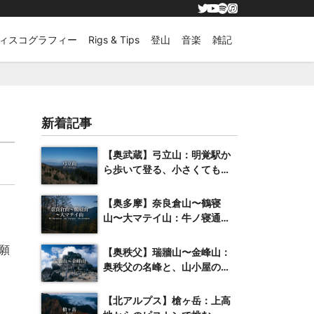
ィスコグラフィー
Rigs & Tips
登山
音楽
雑記
新着記事
【奥武蔵】弓立山：明覚駅か
ら歩いて登る、小さくても抜
群の展望を誇る山
【奥多摩】奈良倉山〜鶴寝
山〜大マテイ山：牛ノ寝通り
へと続く紅葉の稜線
願
【奥秩父】瑞牆山〜金峰山：
奥秩父の名峰と、山小屋のク
ラフトビール
【北アルプス】槍ヶ岳：上高