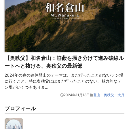
【奥秩父】和名倉山：笹藪を掻き分けて進み破線ル
ートへと抜ける、奥秩父の最新部
2024年の春の連休登山のテーマは、まだ行ったことのないテン場
に行くこと。特に奥秩父にはまだ行ったことのない、魅力的なテ
ン場がいくつもありま
...
2024年11月18日
登山：奥秩父・大月
プロフィール