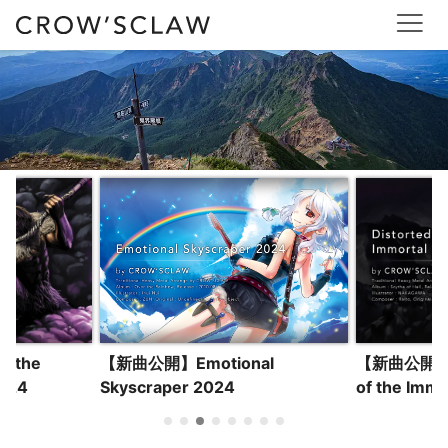
 the
【新曲公開】Di
【新曲公開】Emotional
2024
of the Immo
Skyscraper 2024
2024