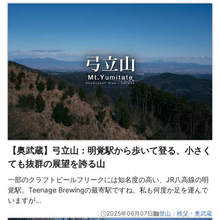
【奥武蔵】弓立山：明覚駅から歩いて登る、小さく
ても抜群の展望を誇る山
一部のクラフトビールフリークには知名度の高い、JR八高線の明
覚駅。Teenage Brewingの最寄駅ですね。私も何度か足を運んで
いますが
...
2025年06月07日
登山：秩父・奥武蔵