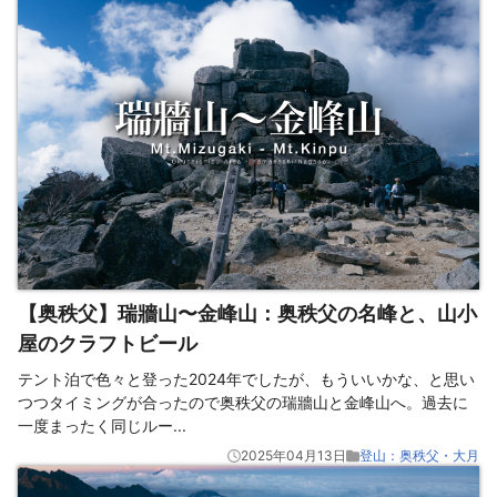
【奥秩父】瑞牆山〜金峰山：奥秩父の名峰と、山小
屋のクラフトビール
テント泊で色々と登った2024年でしたが、もういいかな、と思い
つつタイミングが合ったので奥秩父の瑞牆山と金峰山へ。過去に
一度まったく同じルー
...
2025年04月13日
登山：奥秩父・大月