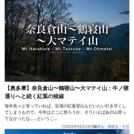
【奥多摩】奈良倉山〜鶴寝山〜大マテイ山：牛ノ寝
通りへと続く紅葉の稜線
毎年色々と登っていれば、近場の紅葉登山もだいたい行き尽くし
てしまうもので。今年はどこに登ろうか、そういえばあの山登っ
てなかったな……というこ
...
2025年05月24日
登山：奥秩父・大月