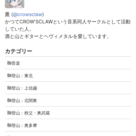
鷹 (
@crowsclaw
)
かつて
CROW'SCLAW
という音系同人サークルとして活動
していた人。
酒と山とギターとヘヴィメタルを愛しています。
カテゴリー
音楽
登山：東北
登山：上信越
登山：北関東
登山：秩父・奥武蔵
登山：奥多摩