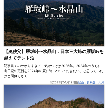
【奥秩父】雁坂峠〜水晶山：日本三大峠の雁坂峠を
越えてテント泊
記事書くのサボりすぎて、気がつけば2025年。2024年のうちに
山日記の更新を2024年の夏に追いついておきたい、と思っていた
けど面倒くさく
...
2025年01月19日
登山：奥秩父・大月