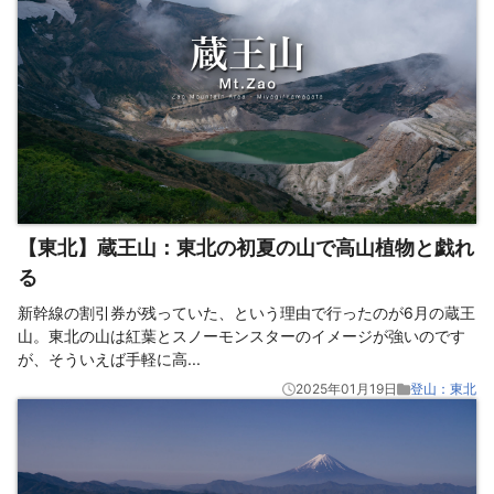
【東北】蔵王山：東北の初夏の山で高山植物と戯れ
る
新幹線の割引券が残っていた、という理由で行ったのが6月の蔵王
山。東北の山は紅葉とスノーモンスターのイメージが強いのです
が、そういえば手軽に高
...
2025年01月19日
登山：東北