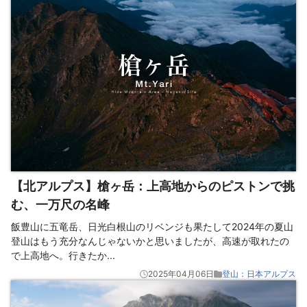
【北アルプス】槍ヶ岳：上高地からのピストンで挑
む、一万尺の名峰
飯豊山に五竜岳、日光白根山のリベンジも果たして2024年の夏山
登山はもう充分なんじゃないかと思いましたが、高速が取れたの
で上高地へ。行きたか
...
2025年04月06日
登山：日本アルプス