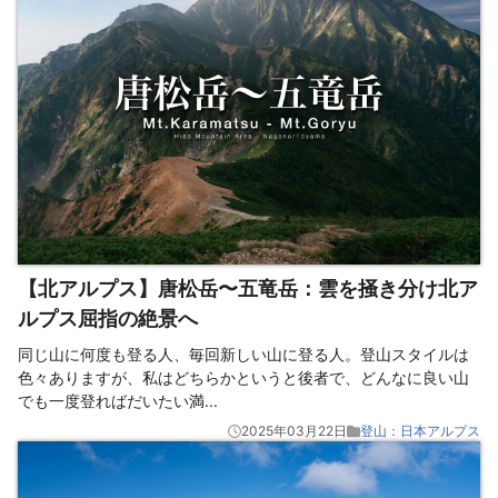
【北アルプス】唐松岳〜五竜岳：雲を掻き分け北ア
ルプス屈指の絶景へ
同じ山に何度も登る人、毎回新しい山に登る人。登山スタイルは
色々ありますが、私はどちらかというと後者で、どんなに良い山
でも一度登ればだいたい満
...
2025年03月22日
登山：日本アルプス