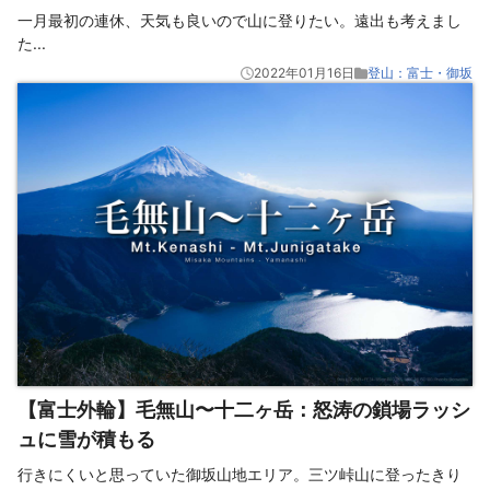
一月最初の連休、天気も良いので山に登りたい。遠出も考えまし
た
...
2022年01月16日
登山：富士・御坂
【富士外輪】毛無山〜十二ヶ岳：怒涛の鎖場ラッシ
ュに雪が積もる
行きにくいと思っていた御坂山地エリア。三ツ峠山に登ったきり