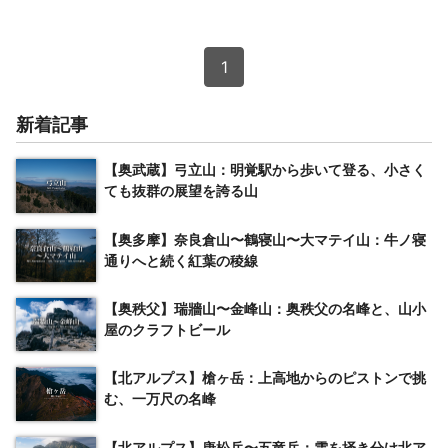
1
新着記事
【奥武蔵】弓立山：明覚駅から歩いて登る、小さく
ても抜群の展望を誇る山
【奥多摩】奈良倉山〜鶴寝山〜大マテイ山：牛ノ寝
通りへと続く紅葉の稜線
【奥秩父】瑞牆山〜金峰山：奥秩父の名峰と、山小
屋のクラフトビール
【北アルプス】槍ヶ岳：上高地からのピストンで挑
む、一万尺の名峰
【北アルプス】唐松岳〜五竜岳：雲を掻き分け北ア