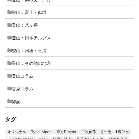
登山：富士・御坂
登山：八ヶ岳
登山：日本アルプス
登山：房総・三浦
登山：その他の地方
登山コラム
音系コラム
雑記
タグ
オリジナル
Type-Moon
東方Project
二次創作：その他
HR/HM