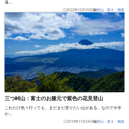
遠
...
2022年12月30日
登山：富士・御坂
三つ峠山：富士のお膝元で紫色の花見登山
これだけ色々行っても、まだまだ登りたい山がある。なので今年
か
...
2019年11月24日
登山：富士・御坂