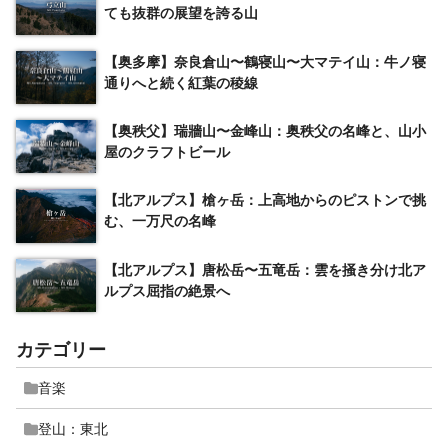
ても抜群の展望を誇る山
【奥多摩】奈良倉山〜鶴寝山〜大マテイ山：牛ノ寝
通りへと続く紅葉の稜線
【奥秩父】瑞牆山〜金峰山：奥秩父の名峰と、山小
屋のクラフトビール
【北アルプス】槍ヶ岳：上高地からのピストンで挑
む、一万尺の名峰
【北アルプス】唐松岳〜五竜岳：雲を掻き分け北ア
ルプス屈指の絶景へ
カテゴリー
音楽
登山：東北