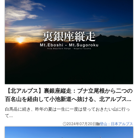
【北アルプス】裏銀座縦走：ブナ立尾根から二つの
百名山を経由して小池新道へ抜ける、北アルプス屈
指の秘境の稜線
白馬岳に続き、昨年の夏は一生に一度は登っておきたい山に行っ
て
...
2024年07月20日
登山：日本アルプス