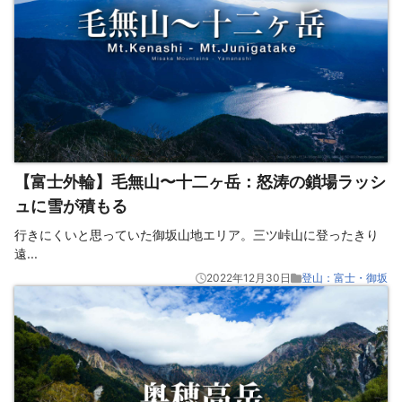
【富士外輪】毛無山〜十二ヶ岳：怒涛の鎖場ラッシ
ュに雪が積もる
行きにくいと思っていた御坂山地エリア。三ツ峠山に登ったきり
遠
...
2022年12月30日
登山：富士・御坂