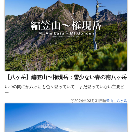
【八ヶ岳】編笠山〜権現岳：雪少ない春の南八ヶ岳
いつの間にか八ヶ岳も色々登っていて、まだ登っていない主要ピ
ー
...
2024年03月31日
登山：八ヶ岳