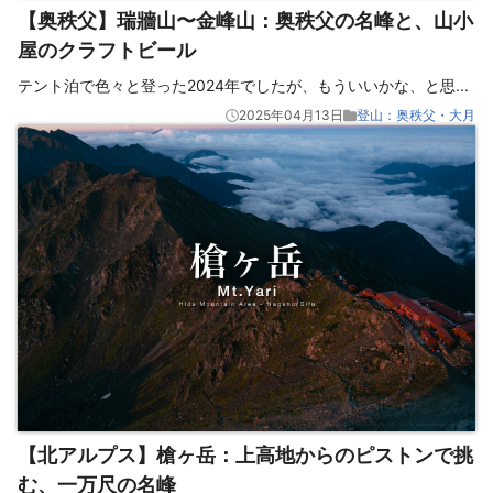
【奥秩父】瑞牆山〜金峰山：奥秩父の名峰と、山小
屋のクラフトビール
テント泊で色々と登った2024年でしたが、もういいかな、と思
...
2025年04月13日
登山：奥秩父・大月
【北アルプス】槍ヶ岳：上高地からのピストンで挑
む、一万尺の名峰