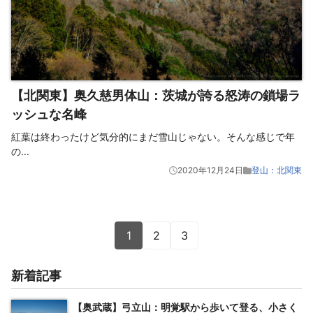
【北関東】奥久慈男体山：茨城が誇る怒涛の鎖場ラ
ッシュな名峰
紅葉は終わったけど気分的にまだ雪山じゃない。そんな感じで年
の
...
2020年12月24日
登山：北関東
1
2
3
新着記事
【奥武蔵】弓立山：明覚駅から歩いて登る、小さく