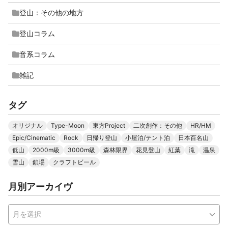
登山：その他の地方
登山コラム
音系コラム
雑記
タグ
オリジナル
Type-Moon
東方Project
二次創作：その他
HR/HM
Epic/Cinematic
Rock
日帰り登山
小屋泊/テント泊
日本百名山
低山
2000m級
3000m級
森林限界
花見登山
紅葉
滝
温泉
雪山
鎖場
クラフトビール
月別アーカイヴ