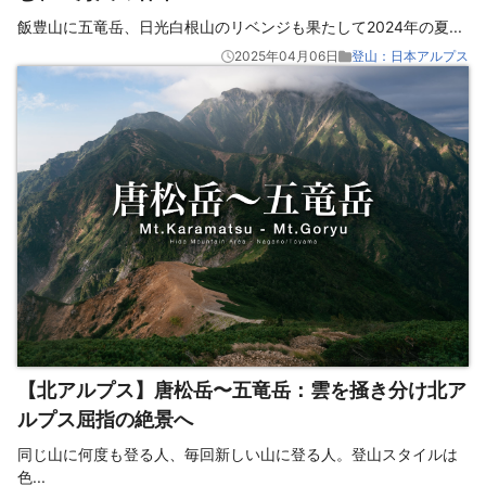
飯豊山に五竜岳、日光白根山のリベンジも果たして2024年の夏
...
2025年04月06日
登山：日本アルプス
【北アルプス】唐松岳〜五竜岳：雲を掻き分け北ア
ルプス屈指の絶景へ
同じ山に何度も登る人、毎回新しい山に登る人。登山スタイルは
色
...