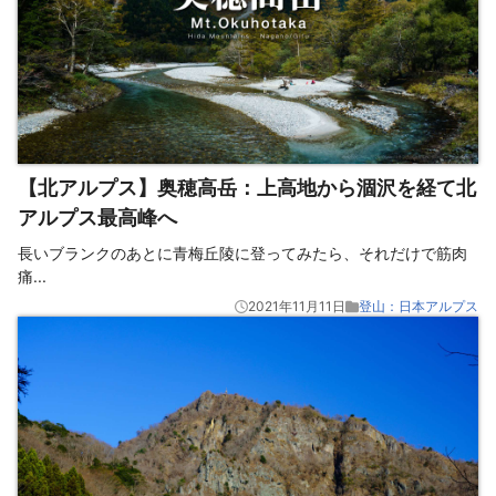
【北アルプス】奥穂高岳：上高地から涸沢を経て北
アルプス最高峰へ
長いブランクのあとに青梅丘陵に登ってみたら、それだけで筋肉
痛
...
2021年11月11日
登山：日本アルプス