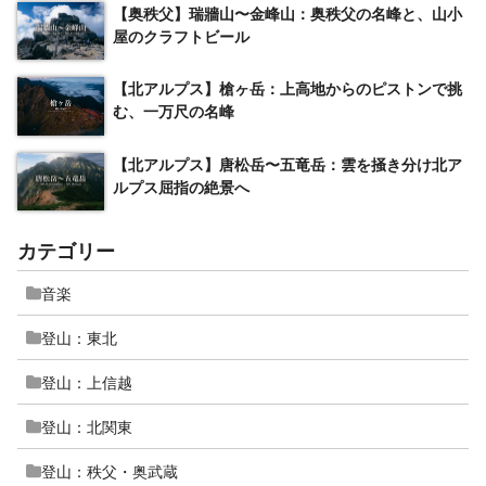
【奥秩父】瑞牆山〜金峰山：奥秩父の名峰と、山小
屋のクラフトビール
【北アルプス】槍ヶ岳：上高地からのピストンで挑
む、一万尺の名峰
【北アルプス】唐松岳〜五竜岳：雲を掻き分け北ア
ルプス屈指の絶景へ
カテゴリー
音楽
登山：東北
登山：上信越
登山：北関東
登山：秩父・奥武蔵