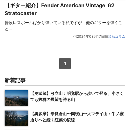
【ギター紹介】Fender American Vintage '62
Stratocaster
普段レスポールばかり弾いている私ですが、他のギターを弾くこ
と
...
2024年03月17日
音系コラム
1
新着記事
【奥武蔵】弓立山：明覚駅から歩いて登る、小さく
ても抜群の展望を誇る山
【奥多摩】奈良倉山〜鶴寝山〜大マテイ山：牛ノ寝
通りへと続く紅葉の稜線