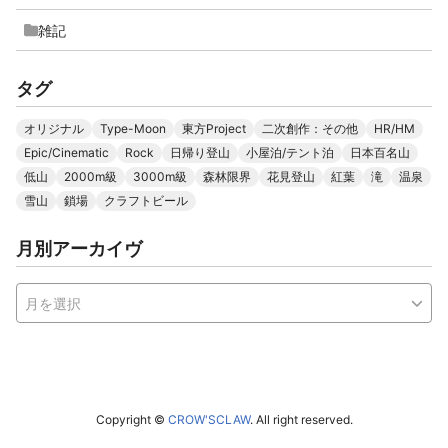
雑記
タグ
オリジナル
Type-Moon
東方Project
二次創作：その他
HR/HM
Epic/Cinematic
Rock
日帰り登山
小屋泊/テント泊
日本百名山
低山
2000m級
3000m級
森林限界
花見登山
紅葉
滝
温泉
雪山
鎖場
クラフトビール
月別アーカイヴ
Copyright ©
CROW'SCLAW
. All right reserved.