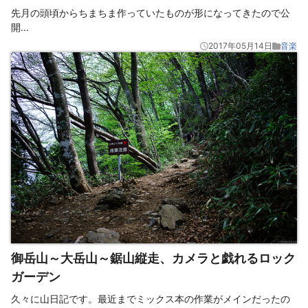
先月の頭頃からちまちま作っていたものが形になってきたので公
開
...
2017年05月14日
音楽
御岳山～大岳山～鋸山縦走、カメラと戯れるロック
ガーデン
久々に山日記です。最近までミックス本の作業がメインだったの