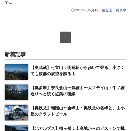
で
...
2017年05月12日
登山：奥多摩
1
新着記事
【奥武蔵】弓立山：明覚駅から歩いて登る、小さく
ても抜群の展望を誇る山
【奥多摩】奈良倉山〜鶴寝山〜大マテイ山：牛ノ寝
通りへと続く紅葉の稜線
【奥秩父】瑞牆山〜金峰山：奥秩父の名峰と、山小
屋のクラフトビール
【北アルプス】槍ヶ岳：上高地からのピストンで挑