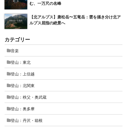
む、一万尺の名峰
【北アルプス】唐松岳〜五竜岳：雲を掻き分け北ア
ルプス屈指の絶景へ
カテゴリー
音楽
登山：東北
登山：上信越
登山：北関東
登山：秩父・奥武蔵
登山：奥多摩
登山：丹沢・箱根