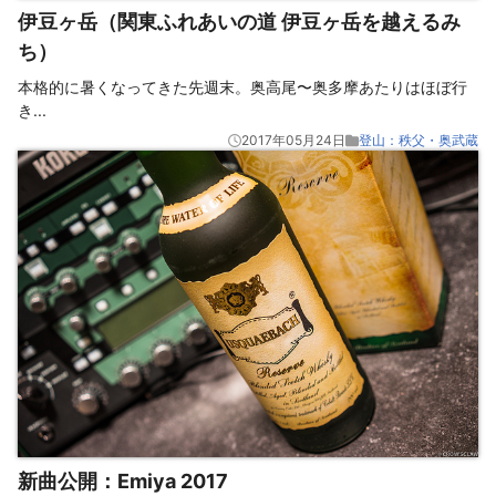
伊豆ヶ岳（関東ふれあいの道 伊豆ヶ岳を越えるみ
ち）
本格的に暑くなってきた先週末。奥高尾〜奥多摩あたりはほぼ行
き
...
2017年05月24日
登山：秩父・奥武蔵
新曲公開：Emiya 2017