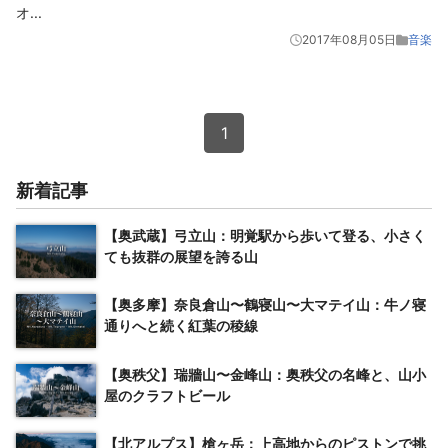
オ
...
2017年08月05日
音楽
1
新着記事
【奥武蔵】弓立山：明覚駅から歩いて登る、小さく
ても抜群の展望を誇る山
【奥多摩】奈良倉山〜鶴寝山〜大マテイ山：牛ノ寝
通りへと続く紅葉の稜線
【奥秩父】瑞牆山〜金峰山：奥秩父の名峰と、山小
屋のクラフトビール
【北アルプス】槍ヶ岳：上高地からのピストンで挑