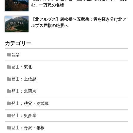
む、一万尺の名峰
【北アルプス】唐松岳〜五竜岳：雲を掻き分け北ア
ルプス屈指の絶景へ
カテゴリー
音楽
登山：東北
登山：上信越
登山：北関東
登山：秩父・奥武蔵
登山：奥多摩
登山：丹沢・箱根