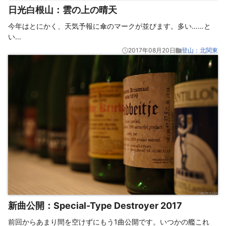
日光白根山：雲の上の晴天
今年はとにかく、天気予報に傘のマークが並びます。多い……と
い
...
2017年08月20日
登山：北関東
新曲公開：Special-Type Destroyer 2017
前回からあまり間を空けずにもう1曲公開です。いつかの艦これ