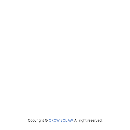
Copyright ©
CROW'SCLAW
. All right reserved.