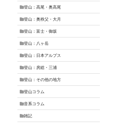
登山：高尾・奥高尾
登山：奥秩父・大月
登山：富士・御坂
登山：八ヶ岳
登山：日本アルプス
登山：房総・三浦
登山：その他の地方
登山コラム
音系コラム
雑記