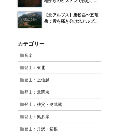
地からのピストンで挑む、一
万尺の名峰
【北アルプス】唐松岳〜五竜
岳：雲を掻き分け北アルプス
屈指の絶景へ
カテゴリー
音楽
登山：東北
登山：上信越
登山：北関東
登山：秩父・奥武蔵
登山：奥多摩
登山：丹沢・箱根