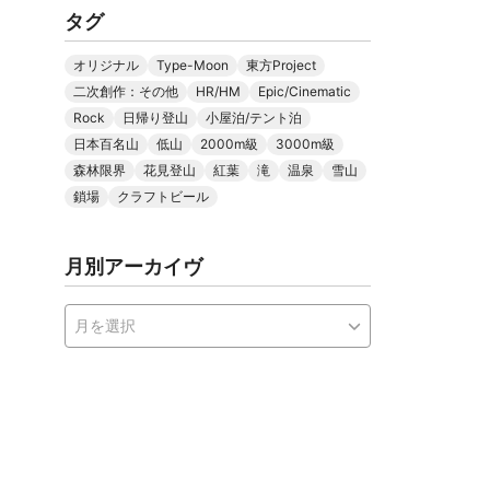
タグ
オリジナル
Type-Moon
東方Project
二次創作：その他
HR/HM
Epic/Cinematic
Rock
日帰り登山
小屋泊/テント泊
日本百名山
低山
2000m級
3000m級
森林限界
花見登山
紅葉
滝
温泉
雪山
鎖場
クラフトビール
月別アーカイヴ