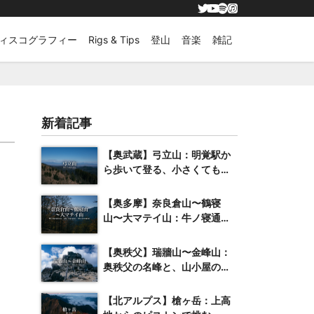
ィスコグラフィー
Rigs & Tips
登山
音楽
雑記
新着記事
【奥武蔵】弓立山：明覚駅か
ら歩いて登る、小さくても抜
群の展望を誇る山
【奥多摩】奈良倉山〜鶴寝
山〜大マテイ山：牛ノ寝通り
へと続く紅葉の稜線
【奥秩父】瑞牆山〜金峰山：
奥秩父の名峰と、山小屋のク
ラフトビール
【北アルプス】槍ヶ岳：上高