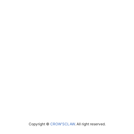
Copyright ©
CROW'SCLAW
. All right reserved.