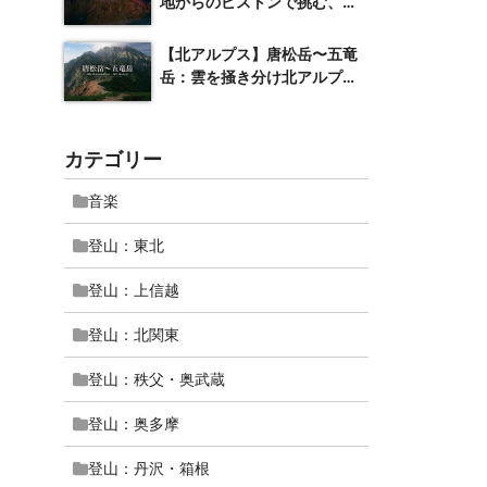
地からのピストンで挑む、一
万尺の名峰
【北アルプス】唐松岳〜五竜
岳：雲を掻き分け北アルプス
屈指の絶景へ
カテゴリー
音楽
登山：東北
登山：上信越
登山：北関東
登山：秩父・奥武蔵
登山：奥多摩
登山：丹沢・箱根