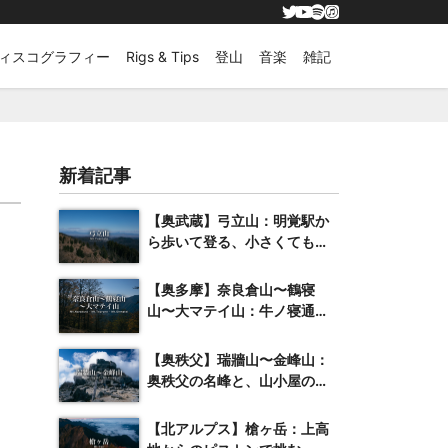
ィスコグラフィー
Rigs & Tips
登山
音楽
雑記
新着記事
【奥武蔵】弓立山：明覚駅か
ら歩いて登る、小さくても抜
群の展望を誇る山
【奥多摩】奈良倉山〜鶴寝
山〜大マテイ山：牛ノ寝通り
へと続く紅葉の稜線
【奥秩父】瑞牆山〜金峰山：
奥秩父の名峰と、山小屋のク
ラフトビール
【北アルプス】槍ヶ岳：上高