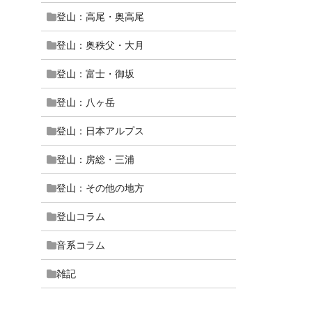
登山：高尾・奥高尾
登山：奥秩父・大月
登山：富士・御坂
登山：八ヶ岳
登山：日本アルプス
登山：房総・三浦
登山：その他の地方
登山コラム
音系コラム
雑記