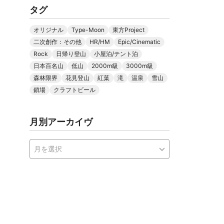
タグ
オリジナル
Type-Moon
東方Project
二次創作：その他
HR/HM
Epic/Cinematic
Rock
日帰り登山
小屋泊/テント泊
日本百名山
低山
2000m級
3000m級
森林限界
花見登山
紅葉
滝
温泉
雪山
鎖場
クラフトビール
月別アーカイヴ