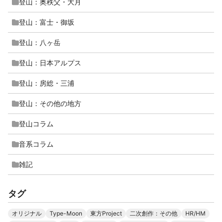
登山：奥秩父・大月
登山：富士・御坂
登山：八ヶ岳
登山：日本アルプス
登山：房総・三浦
登山：その他の地方
登山コラム
音系コラム
雑記
タグ
オリジナル
Type-Moon
東方Project
二次創作：その他
HR/HM