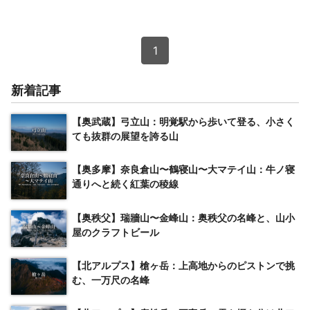
1
新着記事
【奥武蔵】弓立山：明覚駅から歩いて登る、小さく
ても抜群の展望を誇る山
【奥多摩】奈良倉山〜鶴寝山〜大マテイ山：牛ノ寝
通りへと続く紅葉の稜線
【奥秩父】瑞牆山〜金峰山：奥秩父の名峰と、山小
屋のクラフトビール
【北アルプス】槍ヶ岳：上高地からのピストンで挑
む、一万尺の名峰