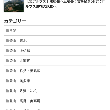
【北アルプス】唐松岳〜五竜岳：雲を掻き分け北ア
ルプス屈指の絶景へ
カテゴリー
音楽
登山：東北
登山：上信越
登山：北関東
登山：秩父・奥武蔵
登山：奥多摩
登山：丹沢・箱根
登山：高尾・奥高尾