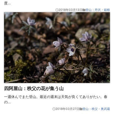
度
...
2018年03月13日
登山：丹沢・箱根
四阿屋山：秩父の花が集う山
一週休んでまた登山。最近の週末は天気が良くてありがたい。春
の
...
2018年03月27日
登山：秩父・奥武蔵