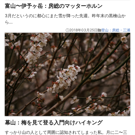
富山〜伊予ヶ岳：房総のマッターホルン
3月だというのに都心にまた雪が降った先週。昨年末の黒檜山か
ら
...
2018年03月25日
登山：房総・三浦
幕山：梅を見て登る入門向けハイキング
すっかり山の人として周囲に認知されてしまった私。月に二〜三