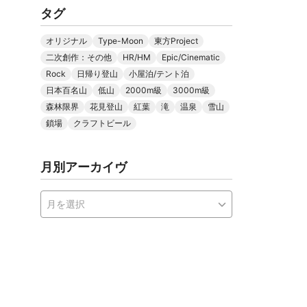
タグ
オリジナル
Type-Moon
東方Project
二次創作：その他
HR/HM
Epic/Cinematic
Rock
日帰り登山
小屋泊/テント泊
日本百名山
低山
2000m級
3000m級
森林限界
花見登山
紅葉
滝
温泉
雪山
鎖場
クラフトビール
月別アーカイヴ