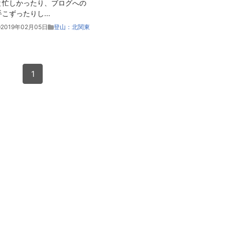
と忙しかったり、ブログへの
手こずったりし
...
2019年02月05日
登山：北関東
1