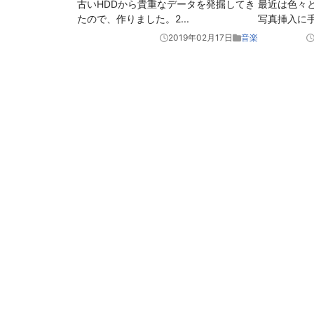
最近は色々
古いHDDから貴重なデータを発掘してき
写真挿入に
たので、作りました。2
...
2019年02月17日
音楽