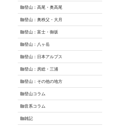
登山：高尾・奥高尾
登山：奥秩父・大月
登山：富士・御坂
登山：八ヶ岳
登山：日本アルプス
登山：房総・三浦
登山：その他の地方
登山コラム
音系コラム
雑記