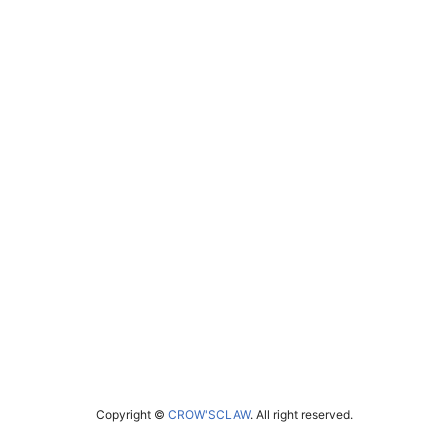
Copyright ©
CROW'SCLAW
. All right reserved.