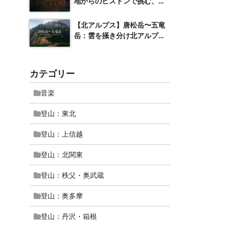
地からのピストンで挑む、一
万尺の名峰
【北アルプス】唐松岳〜五竜
岳：雲を掻き分け北アルプス
屈指の絶景へ
カテゴリー
音楽
登山：東北
登山：上信越
登山：北関東
登山：秩父・奥武蔵
登山：奥多摩
登山：丹沢・箱根