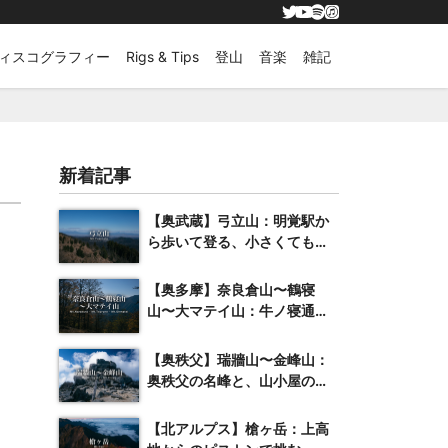
ィスコグラフィー
Rigs & Tips
登山
音楽
雑記
新着記事
【奥武蔵】弓立山：明覚駅か
ら歩いて登る、小さくても抜
群の展望を誇る山
【奥多摩】奈良倉山〜鶴寝
山〜大マテイ山：牛ノ寝通り
へと続く紅葉の稜線
【奥秩父】瑞牆山〜金峰山：
奥秩父の名峰と、山小屋のク
ラフトビール
【北アルプス】槍ヶ岳：上高