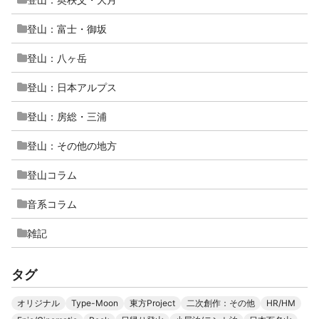
登山：富士・御坂
登山：八ヶ岳
登山：日本アルプス
登山：房総・三浦
登山：その他の地方
登山コラム
音系コラム
雑記
タグ
オリジナル
Type-Moon
東方Project
二次創作：その他
HR/HM