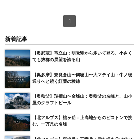
1
新着記事
【奥武蔵】弓立山：明覚駅から歩いて登る、小さく
ても抜群の展望を誇る山
【奥多摩】奈良倉山〜鶴寝山〜大マテイ山：牛ノ寝
通りへと続く紅葉の稜線
【奥秩父】瑞牆山〜金峰山：奥秩父の名峰と、山小
屋のクラフトビール
【北アルプス】槍ヶ岳：上高地からのピストンで挑
む、一万尺の名峰