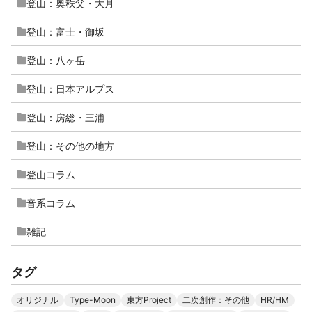
登山：奥秩父・大月
登山：富士・御坂
登山：八ヶ岳
登山：日本アルプス
登山：房総・三浦
登山：その他の地方
登山コラム
音系コラム
雑記
タグ
オリジナル
Type-Moon
東方Project
二次創作：その他
HR/HM