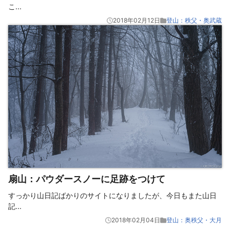
こ
...
2018年02月12日
登山：秩父・奥武蔵
扇山：パウダースノーに足跡をつけて
すっかり山日記ばかりのサイトになりましたが、今日もまた山日
記
...
2018年02月04日
登山：奥秩父・大月