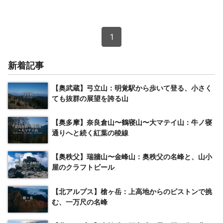
1
新着記事
【奥武蔵】弓立山：明覚駅から歩いて登る、小さく
ても抜群の展望を誇る山
【奥多摩】奈良倉山〜鶴寝山〜大マテイ山：牛ノ寝
通りへと続く紅葉の稜線
【奥秩父】瑞牆山〜金峰山：奥秩父の名峰と、山小
屋のクラフトビール
【北アルプス】槍ヶ岳：上高地からのピストンで挑
む、一万尺の名峰