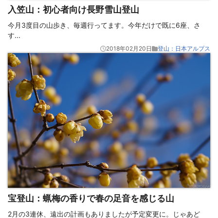
入笠山：初心者向け長野雪山登山
今月3度目の山歩き、毎週行ってます。今年だけで既に6座、さ
す
...
2018年02月20日
登山：日本アルプス
宝登山：蝋梅の香りで春の足音を感じる山
2月の3連休、遠出の計画もありましたが予定変更に。じゃあど