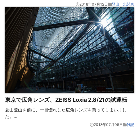
2018年07月12日
登山：北関東
東京で広角レンズ、ZEISS Loxia 2.8/21の試運転
夏山登山を前に、一目惚れした広角レンズを買ってしまいまし
た。
...
2018年07月05日
雑記