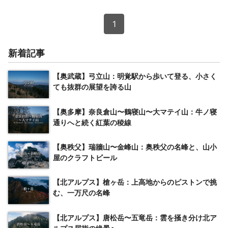
1
新着記事
【奥武蔵】弓立山：明覚駅から歩いて登る、小さく
ても抜群の展望を誇る山
【奥多摩】奈良倉山〜鶴寝山〜大マテイ山：牛ノ寝
通りへと続く紅葉の稜線
【奥秩父】瑞牆山〜金峰山：奥秩父の名峰と、山小
屋のクラフトビール
【北アルプス】槍ヶ岳：上高地からのピストンで挑
む、一万尺の名峰
【北アルプス】唐松岳〜五竜岳：雲を掻き分け北ア