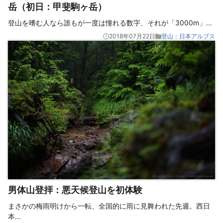
岳（初日：甲斐駒ヶ岳）
登山を嗜む人なら誰もが一度は憧れる数字、それが「3000m」
...
2018年07月22日
登山：日本アルプス
男体山登拝：悪天候登山を初体験
まさかの梅雨明けから一転、全国的に雨に見舞われた先週。西日
本
...