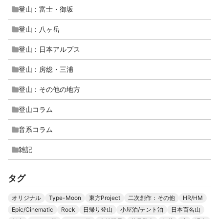
登山：富士・御坂
登山：八ヶ岳
登山：日本アルプス
登山：房総・三浦
登山：その他の地方
登山コラム
音系コラム
雑記
タグ
オリジナル
Type-Moon
東方Project
二次創作：その他
HR/HM
Epic/Cinematic
Rock
日帰り登山
小屋泊/テント泊
日本百名山