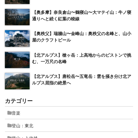
【奥多摩】奈良倉山〜鶴寝山〜大マテイ山：牛ノ寝
通りへと続く紅葉の稜線
【奥秩父】瑞牆山〜金峰山：奥秩父の名峰と、山小
屋のクラフトビール
【北アルプス】槍ヶ岳：上高地からのピストンで挑
む、一万尺の名峰
【北アルプス】唐松岳〜五竜岳：雲を掻き分け北ア
ルプス屈指の絶景へ
カテゴリー
音楽
登山：東北