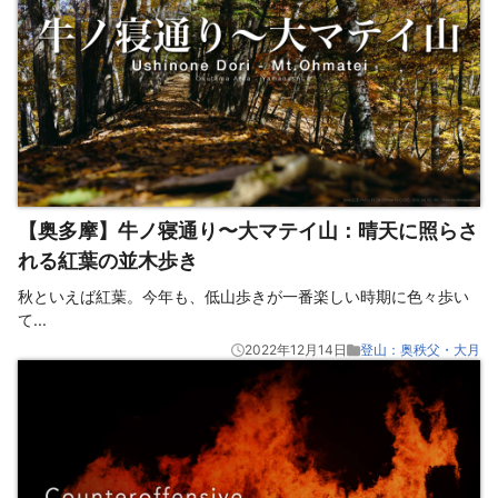
【奥多摩】牛ノ寝通り〜大マテイ山：晴天に照らさ
れる紅葉の並木歩き
秋といえば紅葉。今年も、低山歩きが一番楽しい時期に色々歩い
て
...
2022年12月14日
登山：奥秩父・大月