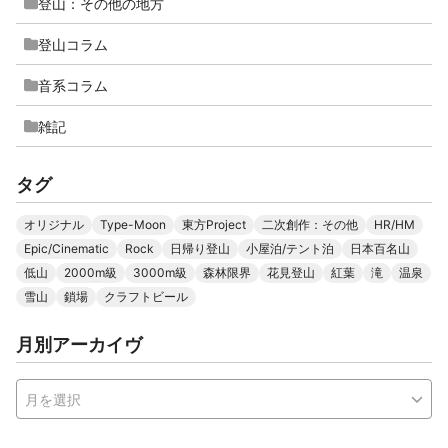
登山：その他の地方
登山コラム
音系コラム
雑記
タグ
オリジナル
Type-Moon
東方Project
二次創作：その他
HR/HM
Epic/Cinematic
Rock
日帰り登山
小屋泊/テント泊
日本百名山
低山
2000m級
3000m級
森林限界
花見登山
紅葉
滝
温泉
雪山
鎖場
クラフトビール
月別アーカイヴ