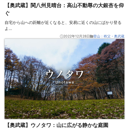
【奥武蔵】関八州見晴台：高山不動尊の大銀杏を仰
ぐ
自宅から山への距離が近くなると、安易に近くの山にばかり登る
よ
...
2022年12月28日
登山：秩父・奥武蔵
【奥武蔵】ウノタワ：山に広がる静かな庭園