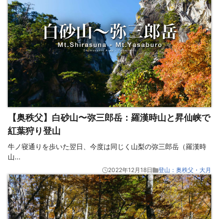
【奥秩父】白砂山〜弥三郎岳：羅漢時山と昇仙峡で
紅葉狩り登山
牛ノ寝通りを歩いた翌日、今度は同じく山梨の弥三郎岳（羅漢時
山
...
2022年12月18日
登山：奥秩父・大月