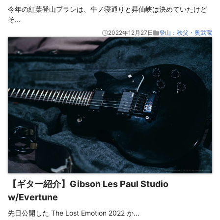
今年の紅葉登山プランは、牛ノ寝通りと昇仙峡は決めていたけど
そ
...
2022年12月27日
登山：秩父・奥武蔵
【ギター紹介】Gibson Les Paul Studio
w/Evertune
先日公開した The Lost Emotion 2022 か
...