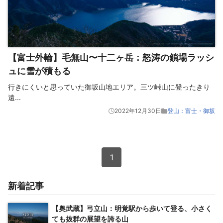
【富士外輪】毛無山〜十二ヶ岳：怒涛の鎖場ラッシ
ュに雪が積もる
行きにくいと思っていた御坂山地エリア。三ツ峠山に登ったきり
遠
...
2022年12月30日
登山：富士・御坂
1
新着記事
【奥武蔵】弓立山：明覚駅から歩いて登る、小さく
ても抜群の展望を誇る山