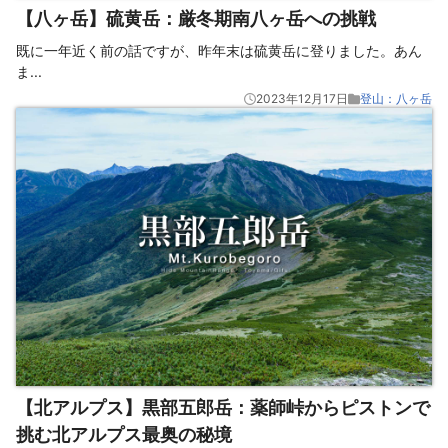
【八ヶ岳】硫黄岳：厳冬期南八ヶ岳への挑戦
既に一年近く前の話ですが、昨年末は硫黄岳に登りました。あん
ま
...
2023年12月17日
登山：八ヶ岳
【北アルプス】黒部五郎岳：薬師峠からピストンで
挑む北アルプス最奥の秘境