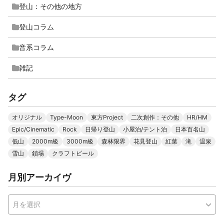
登山：その他の地方
登山コラム
音系コラム
雑記
タグ
オリジナル
Type-Moon
東方Project
二次創作：その他
HR/HM
Epic/Cinematic
Rock
日帰り登山
小屋泊/テント泊
日本百名山
低山
2000m級
3000m級
森林限界
花見登山
紅葉
滝
温泉
雪山
鎖場
クラフトビール
月別アーカイヴ