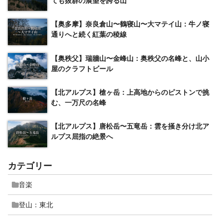
ても抜群の展望を誇る山
【奥多摩】奈良倉山〜鶴寝山〜大マテイ山：牛ノ寝
通りへと続く紅葉の稜線
【奥秩父】瑞牆山〜金峰山：奥秩父の名峰と、山小
屋のクラフトビール
【北アルプス】槍ヶ岳：上高地からのピストンで挑
む、一万尺の名峰
【北アルプス】唐松岳〜五竜岳：雲を掻き分け北ア
ルプス屈指の絶景へ
カテゴリー
音楽
登山：東北