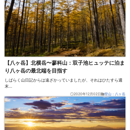
【八ヶ岳】北横岳〜蓼科山：双子池ヒュッテに泊ま
り八ヶ岳の最北端を目指す
しばらく山日記からは遠ざかっていましたが、それはひたすら週
末
...
2020年12月02日
登山：八ヶ岳