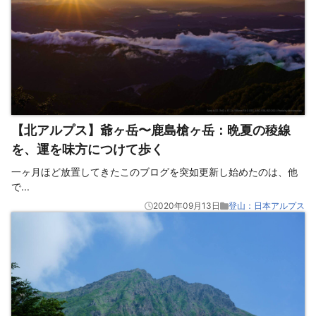
【北アルプス】爺ヶ岳〜鹿島槍ヶ岳：晩夏の稜線
を、運を味方につけて歩く
一ヶ月ほど放置してきたこのブログを突如更新し始めたのは、他
で
...
2020年09月13日
登山：日本アルプス