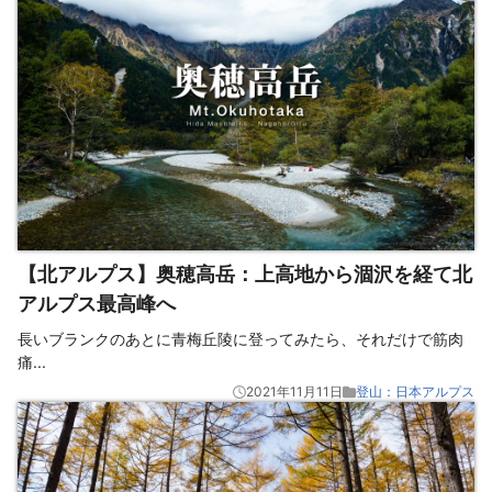
【北アルプス】奥穂高岳：上高地から涸沢を経て北
アルプス最高峰へ
長いブランクのあとに青梅丘陵に登ってみたら、それだけで筋肉
痛
...
2021年11月11日
登山：日本アルプス