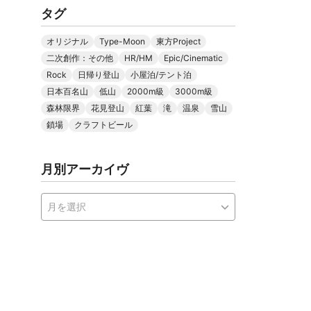
タグ
オリジナル
Type-Moon
東方Project
二次創作：その他
HR/HM
Epic/Cinematic
Rock
日帰り登山
小屋泊/テント泊
日本百名山
低山
2000m級
3000m級
森林限界
花見登山
紅葉
滝
温泉
雪山
鎖場
クラフトビール
月別アーカイヴ