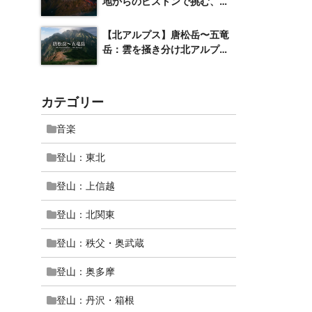
地からのピストンで挑む、一
万尺の名峰
【北アルプス】唐松岳〜五竜
岳：雲を掻き分け北アルプス
屈指の絶景へ
カテゴリー
音楽
登山：東北
登山：上信越
登山：北関東
登山：秩父・奥武蔵
登山：奥多摩
登山：丹沢・箱根