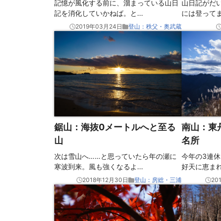
山日記がだ
記憶が風化する前に、溜まっている山日
には登って
記を消化していかねば。と
...
2019年03月24日
登山：秩父・奥武蔵
鋸山：海抜0メートルへと至る
南山：東
山
名所
次は雪山へ……と思っていたら年の瀬に
今年の3連
寒波到来。風も強くなるよ
...
好天に恵ま
2018年12月30日
登山：房総・三浦
20