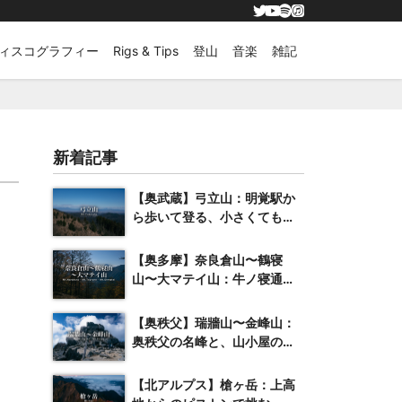
ィスコグラフィー
Rigs & Tips
登山
音楽
雑記
新着記事
【奥武蔵】弓立山：明覚駅か
ら歩いて登る、小さくても抜
群の展望を誇る山
【奥多摩】奈良倉山〜鶴寝
山〜大マテイ山：牛ノ寝通り
へと続く紅葉の稜線
【奥秩父】瑞牆山〜金峰山：
奥秩父の名峰と、山小屋のク
ラフトビール
【北アルプス】槍ヶ岳：上高