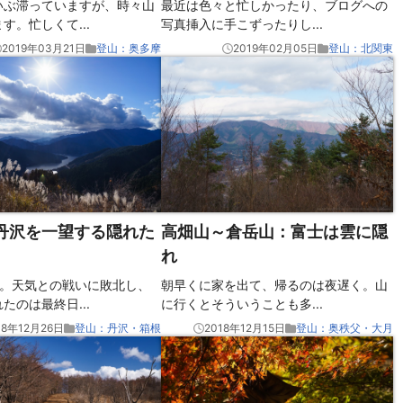
いぶ滞っていますが、時々山
最近は色々と忙しかったり、ブログへの
ます。忙しくて
...
写真挿入に手こずったりし
...
2019年03月21日
登山：奥多摩
2019年02月05日
登山：北関東
丹沢を一望する隠れた
高畑山～倉岳山：富士は雲に隠
れ
休。天気との戦いに敗北し、
朝早くに家を出て、帰るのは夜遅く。山
れたのは最終日
...
に行くとそういうことも多
...
18年12月26日
登山：丹沢・箱根
2018年12月15日
登山：奥秩父・大月