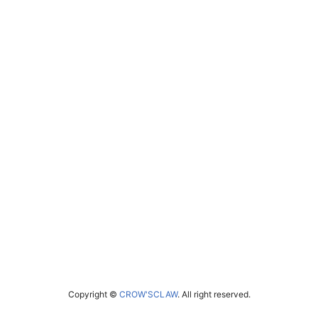
Copyright ©
CROW'SCLAW
. All right reserved.