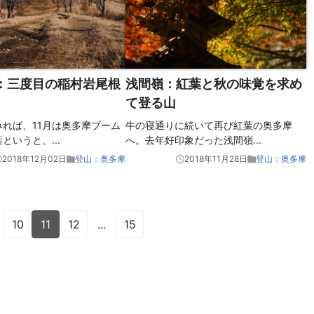
：三度目の稲村岩尾根
浅間嶺：紅葉と秋の味覚を求め
て登る山
れば、11月は奥多摩ブーム
牛の寝通りに続いて再び紅葉の奥多摩
葉というと、
...
へ。去年好印象だった浅間嶺
...
2018年12月02日
登山：奥多摩
2018年11月28日
登山：奥多摩
10
11
12
...
15