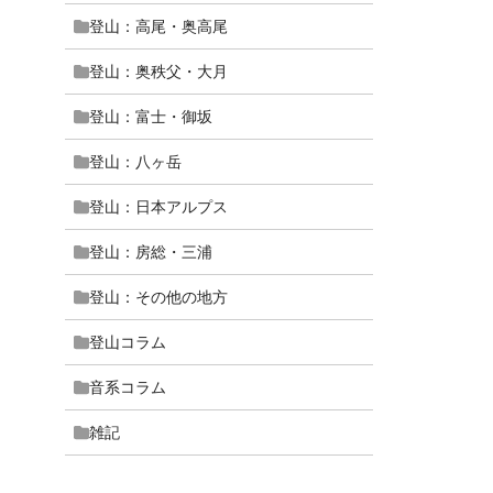
登山：高尾・奥高尾
登山：奥秩父・大月
登山：富士・御坂
登山：八ヶ岳
登山：日本アルプス
登山：房総・三浦
登山：その他の地方
登山コラム
音系コラム
雑記