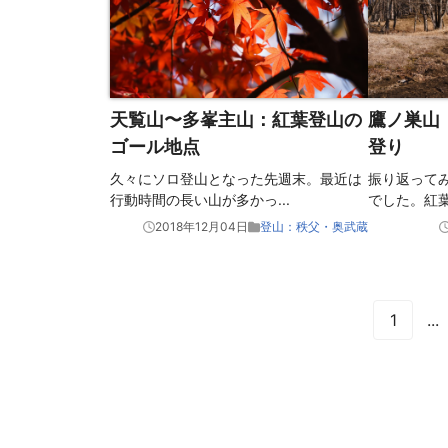
天覧山〜多峯主山：紅葉登山の
鷹ノ巣山
ゴール地点
登り
久々にソロ登山となった先週末。最近は
振り返ってみ
行動時間の長い山が多かっ
...
でした。紅
2018年12月04日
登山：秩父・奥武蔵
1
...