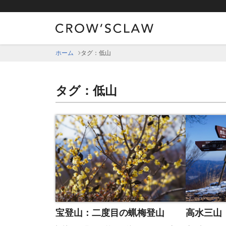
ホーム
タグ：低山
タグ：低山
高水三山
宝登山：二度目の蝋梅登山